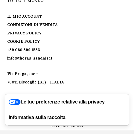
TUTTO IL MONDO
IL MIO ACCOUNT
CONDIZIONI DI VENDITA
PRIVACY POLICY
COOKIE POLICY
+39 080 399 1533
info@theras-sandals.it
Via Praga, snc –
76011 Bisceglie (BT) – ITALIA
Le tue preferenze relative alla privacy
PHOENIX S.R.L. | P.Iva 08836210727 – Via Praga, snc – 76011
Bisceglie (BT)
Informativa sulla raccolta
Credits:
I Monelli