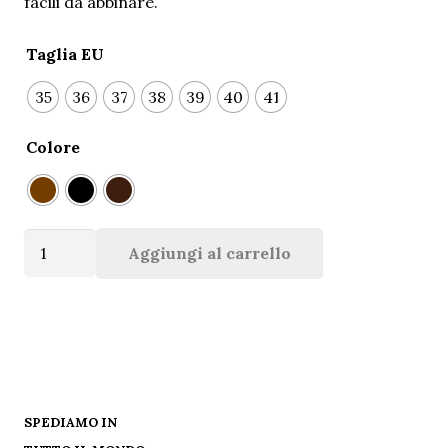
facili da abbinare.
Taglia EU
35
36
37
38
39
40
41
Colore
Art-
Aggiungi al carrello
24061
Sandalo
Donna
infradito
in
vacchetta
SPEDIAMO IN
quantità