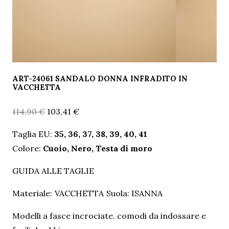
ART-24061 SANDALO DONNA INFRADITO IN
VACCHETTA
Il
Il
114,90
€
103,41
€
prezzo
prezzo
Taglia EU:
35, 36, 37, 38, 39, 40, 41
originale
attuale
Colore:
Cuoio, Nero, Testa di moro
era:
è:
114,90 €.
103,41 €.
GUIDA ALLE TAGLIE
Materiale:
VACCHETTA
Suola:
ISANNA
Modelli a fasce incrociate. comodi da indossare e