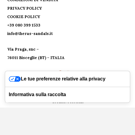
PRIVACY POLICY
COOKIE POLICY
+39 080 399 1533
info@theras-sandals.it
Via Praga, snc –
76011 Bisceglie (BT) – ITALIA
Le tue preferenze relative alla privacy
PHOENIX S.R.L. | P.Iva 08836210727 – Via Praga, snc – 76011
Bisceglie (BT)
Informativa sulla raccolta
Credits:
I Monelli