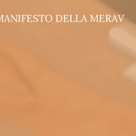
L
A
B
E
L