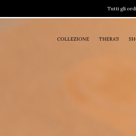
Tutti gli or
COLLEZIONE
THERA’S
SH