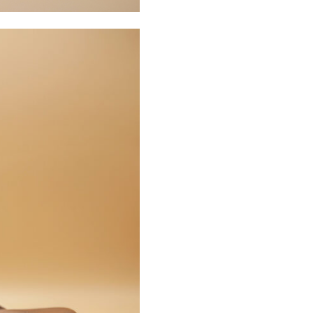
in
Nappa
quantità