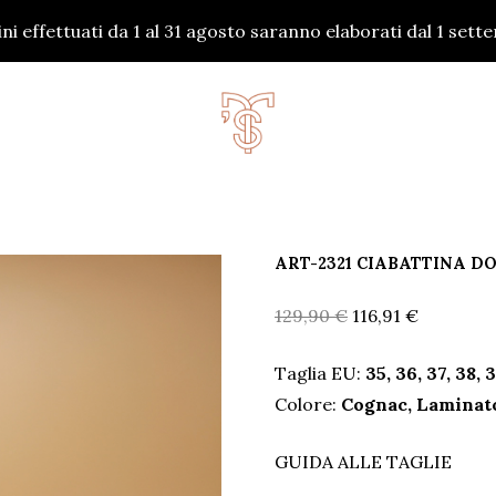
dini effettuati da 1 al 31 agosto saranno elaborati dal 1 set
ART-2321 CIABATTINA D
Il
Il
129,90
€
116,91
€
prezzo
prezzo
Taglia EU:
35, 36, 37, 38, 
originale
attuale
Colore:
Cognac, Laminato
era:
è:
129,90 €.
116,91 €.
GUIDA ALLE TAGLIE