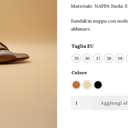
Materiale:
NAPPA
Suola:
Sandali in nappa con nodo 
abbinare.
Taglia EU
35
36
37
38
39
Colore
Art-
Aggiungi al
2321
Ciabattina
Donna